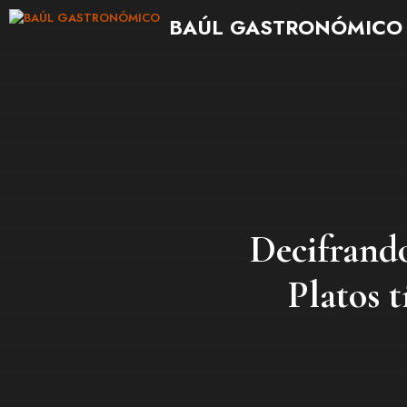
Saltar
BAÚL GASTRONÓMICO
al
contenido
Decifrando
Platos t