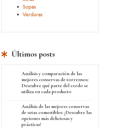
Sopas
Verduras
Últimos posts
Análisis y comparación de las
mejores conservas de torreznos:
Descubre qué parte del cerdo se
utiliza en cada producto
Análisis de las mejores conservas
de setas comestibles: ¡Descubre las
opciones más deliciosas y
prácticas!