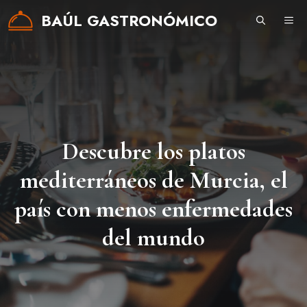
Saltar
BAÚL GASTRONÓMICO
ME
al
contenido
Descubre los platos
mediterráneos de Murcia, el
país con menos enfermedades
del mundo