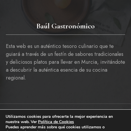
Baúl Gastronómico
Esta web es un auténtico tesoro culinario que te
guiará a través de un festín de sabores tradicionales
y deliciosos platos para llevar en Murcia, invitándote
a descubrir la auténtica esencia de su cocina
regional.
Utilizamos cookies para ofrecerte la mejor experiencia en
Copyright © 2026 baulgastronomico.es
nuestra web. Ver
Política de Cookies
Pólitica De Cookies
Política De Privacidad Y Aviso Legal
Puedes aprender más sobre qué cookies utilizamos o