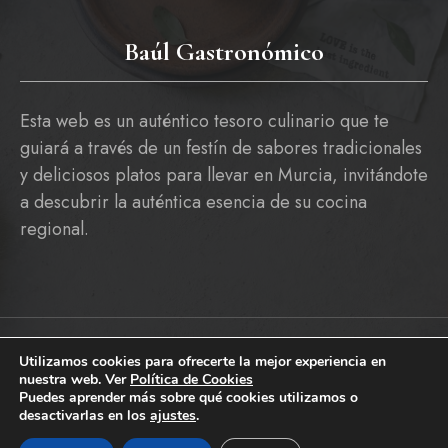
Baúl Gastronómico
Esta web es un auténtico tesoro culinario que te
guiará a través de un festín de sabores tradicionales
y deliciosos platos para llevar en Murcia, invitándote
a descubrir la auténtica esencia de su cocina
regional.
Utilizamos cookies para ofrecerte la mejor experiencia en
Copyright © 2026 baulgastronomico.es
nuestra web. Ver
Política de Cookies
Pólitica De Cookies
Política De Privacidad Y Aviso Legal
Puedes aprender más sobre qué cookies utilizamos o
desactivarlas en los
ajustes
.