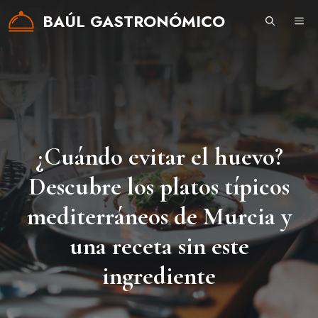
Saltar
BAÚL GASTRONÓMICO
ME
al
contenido
¿Cuándo evitar el huevo?
Descubre los platos típicos
mediterráneos de Murcia y
una receta sin este
ingrediente