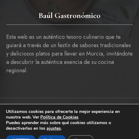
Baúl Gastronómico
Esta web es un auténtico tesoro culinario que te
guiará a través de un festín de sabores tradicionales
y deliciosos platos para llevar en Murcia, invitándote
a descubrir la auténtica esencia de su cocina
regional.
Utilizamos cookies para ofrecerte la mejor experiencia en
Copyright © 2026 baulgastronomico.es
nuestra web. Ver
Política de Cookies
Pólitica De Cookies
Política De Privacidad Y Aviso Legal
Puedes aprender más sobre qué cookies utilizamos o
desactivarlas en los
ajustes
.