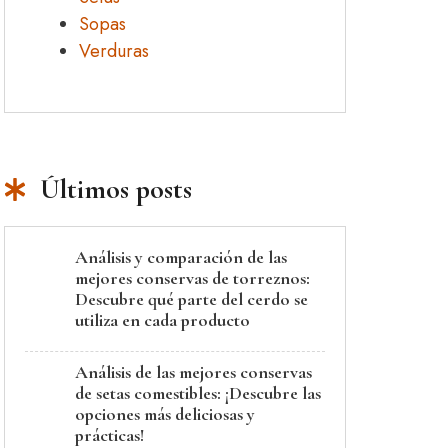
Sopas
Verduras
Últimos posts
Análisis y comparación de las
mejores conservas de torreznos:
Descubre qué parte del cerdo se
utiliza en cada producto
Análisis de las mejores conservas
de setas comestibles: ¡Descubre las
opciones más deliciosas y
prácticas!