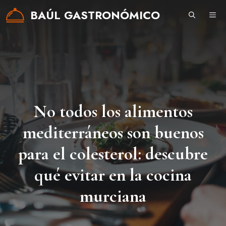
Saltar
BAÚL GASTRONÓMICO
ME
al
contenido
No todos los alimentos
mediterráneos son buenos
para el colesterol: descubre
qué evitar en la cocina
murciana