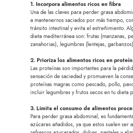
1. Incorpora alimentos ricos en fibra
Una de las claves para perder grasa abdomina
a mantenernos saciados por más tiempo, cont
tránsito intestinal y evita el estreñimiento. 
dieta mediterránea son: frutas (manzanas, pe
zanahorias), legumbres (lentejas, garbanzos)
2. Prioriza los alimentos ricos en prote
Las proteínas son importantes para la pérdi
sensación de saciedad y promueven la conse
proteínas magras como pescado, pollo, pavo
incluir legumbres y frutos secos en tu dieta
3. Limita el consumo de alimentos proc
Para perder grasa abdominal, es fundamenta
azúcares añadidos, ya que estos suelen ser alt
refrescos azucarados, dulces, pasteles y alim