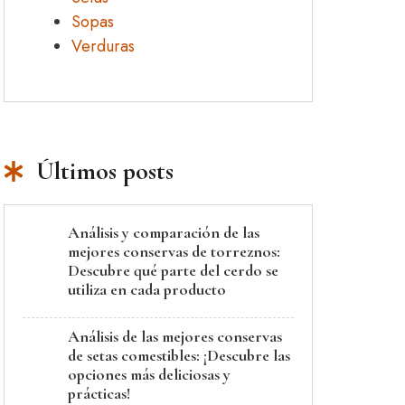
Sopas
Verduras
Últimos posts
Análisis y comparación de las
mejores conservas de torreznos:
Descubre qué parte del cerdo se
utiliza en cada producto
Análisis de las mejores conservas
de setas comestibles: ¡Descubre las
opciones más deliciosas y
prácticas!