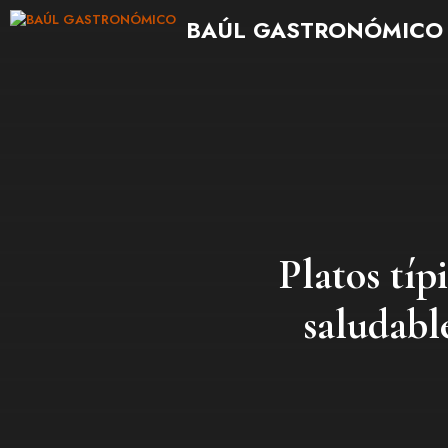
Saltar
BAÚL GASTRONÓMICO
al
contenido
Platos típ
saludable