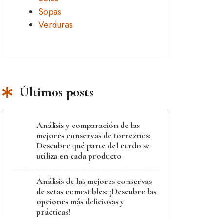
Sopas
Verduras
Últimos posts
Análisis y comparación de las
mejores conservas de torreznos:
Descubre qué parte del cerdo se
utiliza en cada producto
Análisis de las mejores conservas
de setas comestibles: ¡Descubre las
opciones más deliciosas y
prácticas!