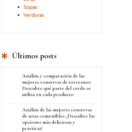
Sopas
Verduras
Últimos posts
Análisis y comparación de las
mejores conservas de torreznos:
Descubre qué parte del cerdo se
utiliza en cada producto
Análisis de las mejores conservas
de setas comestibles: ¡Descubre las
opciones más deliciosas y
prácticas!