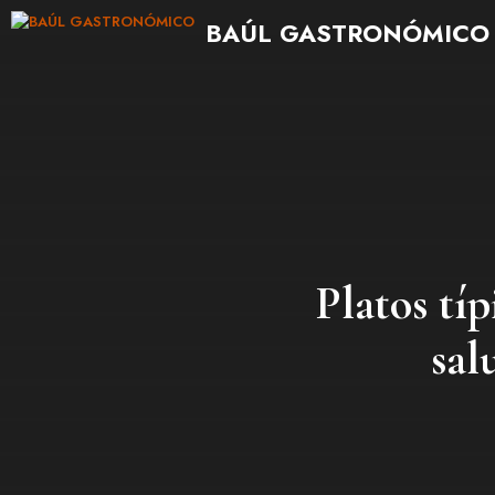
Saltar
BAÚL GASTRONÓMICO
al
contenido
Platos tí
sal