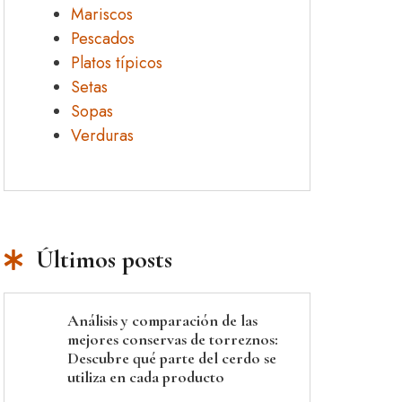
Mariscos
Pescados
Platos típicos
Setas
Sopas
Verduras
Últimos posts
Análisis y comparación de las
mejores conservas de torreznos:
Descubre qué parte del cerdo se
utiliza en cada producto