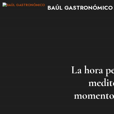
Saltar
BAÚL GASTRONÓMICO
al
contenido
La hora pe
medit
momento d