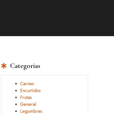
Categorias
Carnes
Encurtidos
Frutas
General
Legumbres