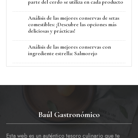
parte del cerdo se utiliza en cada producto
Análisis de las mejores conservas de setas
comestibles: ¡Descubre las opciones más
deliciosas y prácticas!
Análisis de las mejores conservas con
ingrediente estrella: Salmorejo
Baúl Gastronómico
Esta web es un auténtico tesoro culinario que te