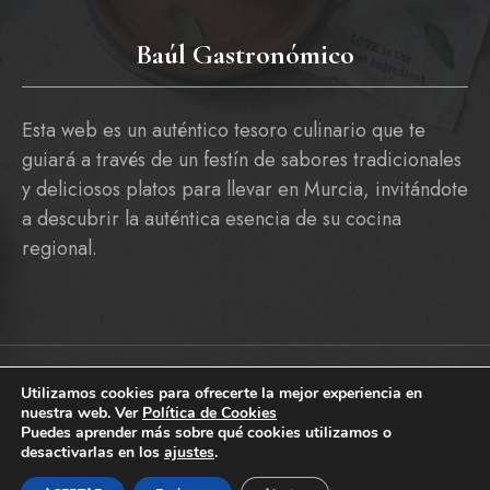
Baúl Gastronómico
Esta web es un auténtico tesoro culinario que te
guiará a través de un festín de sabores tradicionales
y deliciosos platos para llevar en Murcia, invitándote
a descubrir la auténtica esencia de su cocina
regional.
Utilizamos cookies para ofrecerte la mejor experiencia en
Copyright © 2026 baulgastronomico.es
nuestra web. Ver
Política de Cookies
Pólitica De Cookies
Política De Privacidad Y Aviso Legal
Puedes aprender más sobre qué cookies utilizamos o
desactivarlas en los
ajustes
.