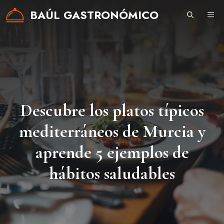
Saltar
BAÚL GASTRONÓMICO
ME
al
contenido
Descubre los platos típicos
mediterráneos de Murcia y
aprende 5 ejemplos de
hábitos saludables