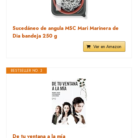
Sucedáneo de angula MSC Mari Marinera de
Dia bandeja 250 g
Ver en Amazon
BESTSELLER NO. 3
De tu ventana a la mía