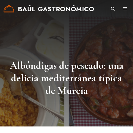
Saltar
BAÚL GASTRONÓMICO
ME
al
contenido
Albóndigas de pescado: una
delicia mediterránea típica
de Murcia