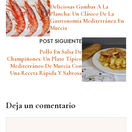
Deliciosas Gambas A La
Plancha: Un Clásico De La
Gastronomía Mediterránea En
Murcia
POST SIGUIENTE
Pollo En Salsa De
Champiñones: Un Plato Típico
Mediterráneo De Murcia Con
Una Receta Rápida Y Sabrosa
Deja un comentario
Comentario