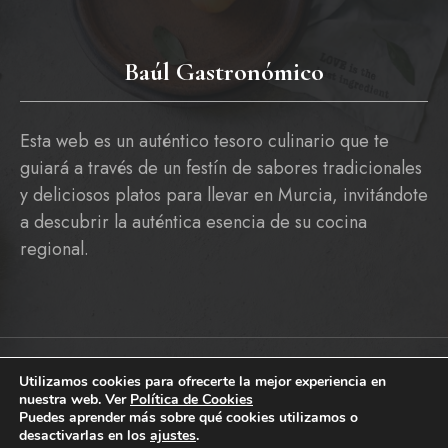
Baúl Gastronómico
Esta web es un auténtico tesoro culinario que te
guiará a través de un festín de sabores tradicionales
y deliciosos platos para llevar en Murcia, invitándote
a descubrir la auténtica esencia de su cocina
regional.
Utilizamos cookies para ofrecerte la mejor experiencia en
Copyright © 2026 baulgastronomico.es
nuestra web. Ver
Política de Cookies
Pólitica De Cookies
Política De Privacidad Y Aviso Legal
Puedes aprender más sobre qué cookies utilizamos o
desactivarlas en los
ajustes
.