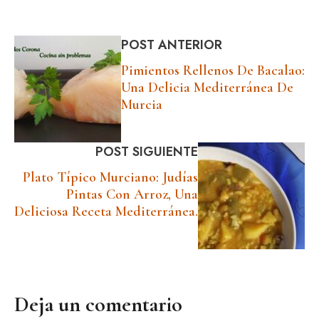
POST ANTERIOR
Pimientos Rellenos De Bacalao:
Una Delicia Mediterránea De
Murcia
POST SIGUIENTE
Plato Típico Murciano: Judías
Pintas Con Arroz, Una
Deliciosa Receta Mediterránea.
Deja un comentario