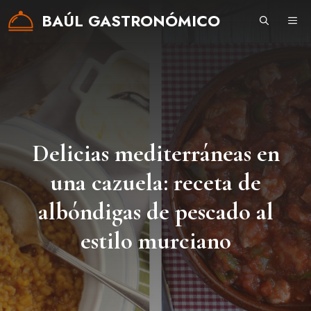
Saltar
BAÚL GASTRONÓMICO
ME
al
contenido
Delicias mediterráneas en
una cazuela: receta de
albóndigas de pescado al
estilo murciano