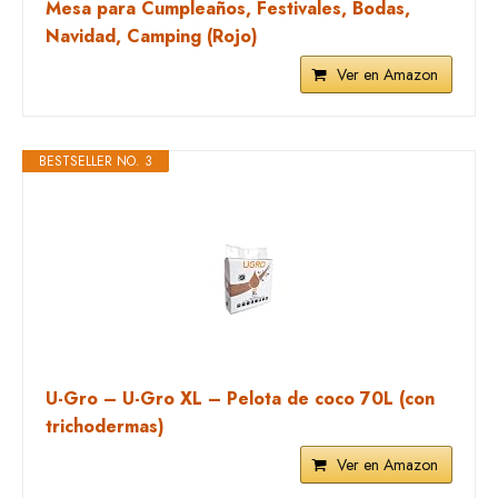
Mesa para Cumpleaños, Festivales, Bodas,
Navidad, Camping (Rojo)
Ver en Amazon
BESTSELLER NO. 3
U-Gro – U-Gro XL – Pelota de coco 70L (con
trichodermas)
Ver en Amazon