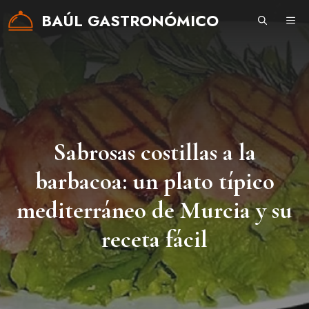
Saltar
BAÚL GASTRONÓMICO
ME
al
contenido
Sabrosas costillas a la
barbacoa: un plato típico
mediterráneo de Murcia y su
receta fácil