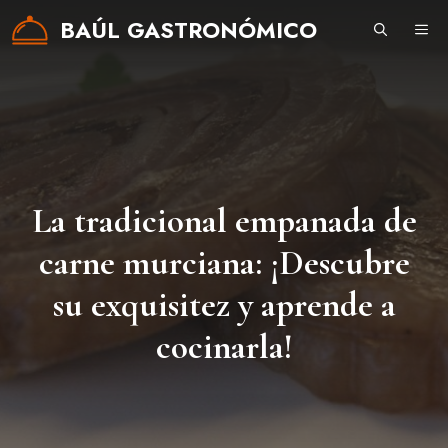
Saltar
BAÚL GASTRONÓMICO
ME
al
contenido
La tradicional empanada de
carne murciana: ¡Descubre
su exquisitez y aprende a
cocinarla!