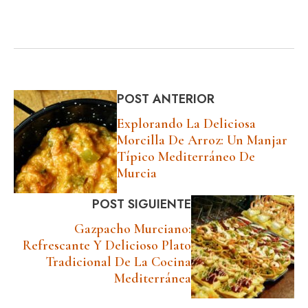
POST ANTERIOR
Explorando La Deliciosa
Morcilla De Arroz: Un Manjar
Típico Mediterráneo De
Murcia
POST SIGUIENTE
Gazpacho Murciano:
Refrescante Y Delicioso Plato
Tradicional De La Cocina
Mediterránea