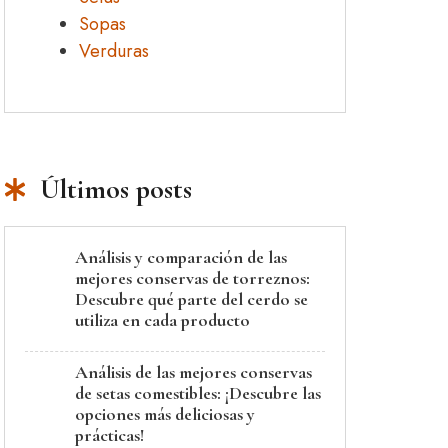
Sopas
Verduras
Últimos posts
Análisis y comparación de las
mejores conservas de torreznos:
Descubre qué parte del cerdo se
utiliza en cada producto
Análisis de las mejores conservas
de setas comestibles: ¡Descubre las
opciones más deliciosas y
prácticas!