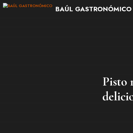
Saltar
BAÚL GASTRONÓMICO
al
contenido
Pisto
delici