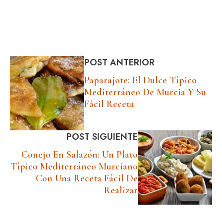
POST ANTERIOR
Paparajote: El Dulce Típico
Mediterráneo De Murcia Y Su
Fácil Receta
POST SIGUIENTE
Conejo En Salazón: Un Plato
Típico Mediterráneo Murciano
Con Una Receta Fácil De
Realizar