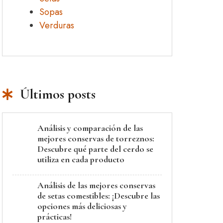
Sopas
Verduras
Últimos posts
Análisis y comparación de las
mejores conservas de torreznos:
Descubre qué parte del cerdo se
utiliza en cada producto
Análisis de las mejores conservas
de setas comestibles: ¡Descubre las
opciones más deliciosas y
prácticas!