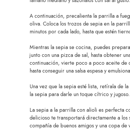
tamaño mediano y sazónalos con sal al gusto.
A continuación, precalienta la parrilla a fu
oliva. Coloca los trozos de sepia en la parr
minutos por cada lado, hasta que estén tiern
Mientras la sepia se cocina, puedes preparar
junto con una pizca de sal, hasta obtener u
continuación, vierte poco a poco aceite de 
hasta conseguir una salsa espesa y emulsion
Una vez que la sepia esté lista, retírala de l
la sepia para darle un toque cítrico y jugoso.
La sepia a la parrilla con alioli es perfecta 
delicioso te transportará directamente a los
compañía de buenos amigos y una copa de v