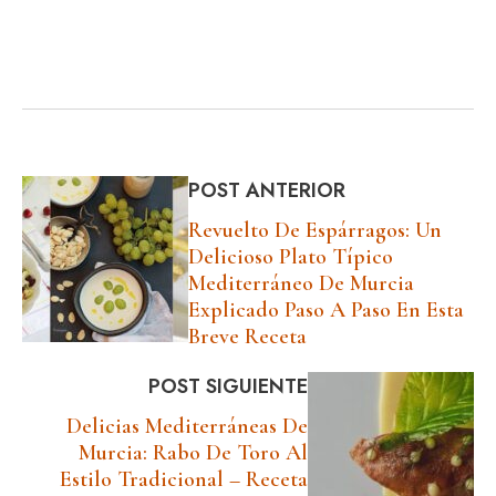
POST ANTERIOR
Revuelto De Espárragos: Un
Delicioso Plato Típico
Mediterráneo De Murcia
Explicado Paso A Paso En Esta
Breve Receta
POST SIGUIENTE
Delicias Mediterráneas De
Murcia: Rabo De Toro Al
Estilo Tradicional – Receta