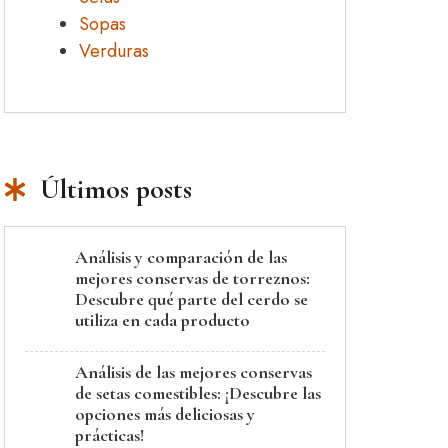
Sopas
Verduras
Últimos posts
Análisis y comparación de las
mejores conservas de torreznos:
Descubre qué parte del cerdo se
utiliza en cada producto
Análisis de las mejores conservas
de setas comestibles: ¡Descubre las
opciones más deliciosas y
prácticas!