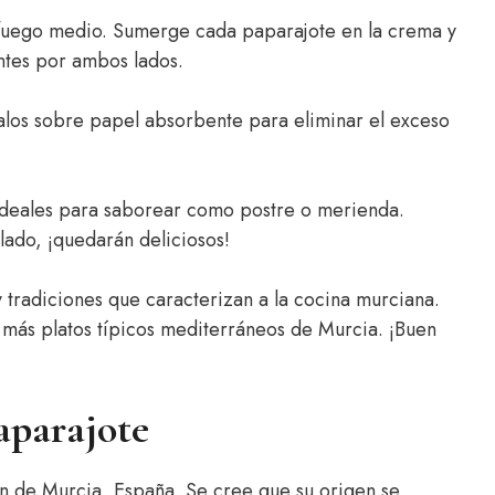
 a fuego medio. Sumerge cada paparajote en la crema y
entes por ambos lados.
ócalos sobre papel absorbente para eliminar el exceso
ideales para saborear como postre o merienda.
ado, ¡quedarán deliciosos!
y tradiciones que caracterizan a la cocina murciana.
r más platos típicos mediterráneos de Murcia. ¡Buen
aparajote
ión de Murcia, España. Se cree que su origen se