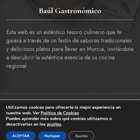
Baúl Gastronómico
Esta web es un auténtico tesoro culinario que te
guiará a través de un festín de sabores tradicionales
y deliciosos platos para llevar en Murcia, invitándote
a descubrir la auténtica esencia de su cocina
regional.
Utilizamos cookies para ofrecerte la mejor experiencia en
Copyright © 2026 baulgastronomico.es
nuestra web. Ver
Política de Cookies
Pólitica De Cookies
Política De Privacidad Y Aviso Legal
Puedes aprender más sobre qué cookies utilizamos o
desactivarlas en los
ajustes
.
ACEPTAR
Rechazar
Ajustes