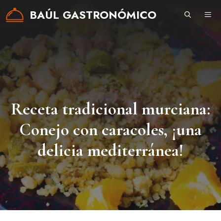
Saltar
BAÚL GASTRONÓMICO
ME
al
contenido
Receta tradicional murciana:
Conejo con caracoles, ¡una
delicia mediterránea!