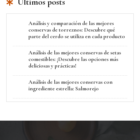
Últimos posts
Análisis y comparación de las mejores
conservas de torreznos: Descubre qué
parte del cerdo se utiliza en cada producto
Análisis de las mejores conservas de setas
comestibles: ¡Descubre las opciones más
deliciosas y prácticas!
Análisis de las mejores conservas con
ingrediente estrella: Salmorejo