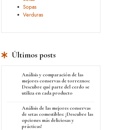
Sopas
Verduras
Últimos posts
Análisis y comparación de las
mejores conservas de torreznos:
Descubre qué parte del cerdo se
utiliza en cada producto
Análisis de las mejores conservas
de setas comestibles: ¡Descubre las
opciones más deliciosas y
prácticas!