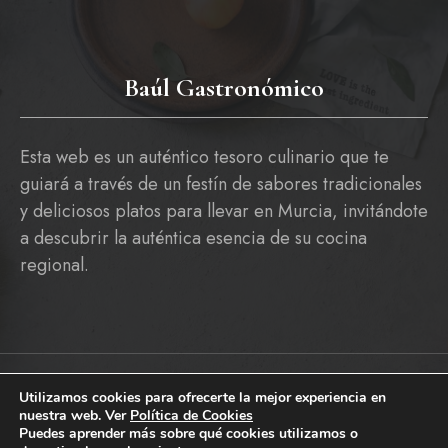
Baúl Gastronómico
Esta web es un auténtico tesoro culinario que te
guiará a través de un festín de sabores tradicionales
y deliciosos platos para llevar en Murcia, invitándote
a descubrir la auténtica esencia de su cocina
regional.
Utilizamos cookies para ofrecerte la mejor experiencia en
Copyright © 2026 baulgastronomico.es
nuestra web. Ver
Política de Cookies
Pólitica De Cookies
Política De Privacidad Y Aviso Legal
Puedes aprender más sobre qué cookies utilizamos o