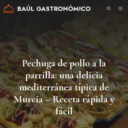
Saltar
BAÚL GASTRONÓMICO
ME
al
contenido
Pechuga de pollo a la
parrilla: una delicia
mediterránea típica de
Murcia – Receta rápida y
fácil