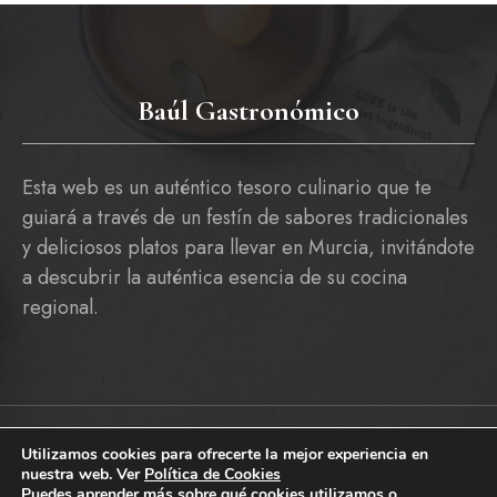
Baúl Gastronómico
Esta web es un auténtico tesoro culinario que te
guiará a través de un festín de sabores tradicionales
y deliciosos platos para llevar en Murcia, invitándote
a descubrir la auténtica esencia de su cocina
regional.
Utilizamos cookies para ofrecerte la mejor experiencia en
Copyright © 2026 baulgastronomico.es
nuestra web. Ver
Política de Cookies
Pólitica De Cookies
Política De Privacidad Y Aviso Legal
Puedes aprender más sobre qué cookies utilizamos o