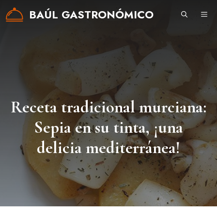
Saltar
BAÚL GASTRONÓMICO
ME
al
contenido
Receta tradicional murciana:
Sepia en su tinta, ¡una
delicia mediterránea!