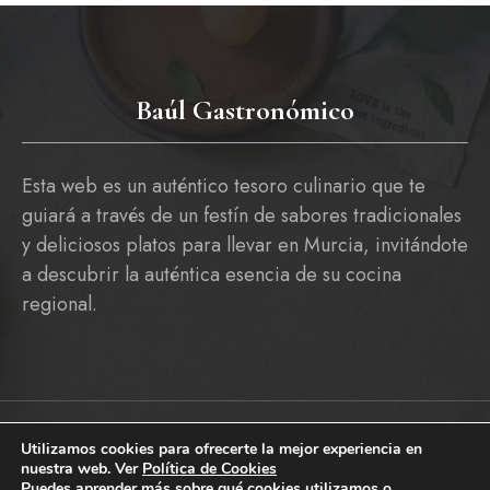
Baúl Gastronómico
Esta web es un auténtico tesoro culinario que te
guiará a través de un festín de sabores tradicionales
y deliciosos platos para llevar en Murcia, invitándote
a descubrir la auténtica esencia de su cocina
regional.
Utilizamos cookies para ofrecerte la mejor experiencia en
Copyright © 2026 baulgastronomico.es
nuestra web. Ver
Política de Cookies
Pólitica De Cookies
Política De Privacidad Y Aviso Legal
Puedes aprender más sobre qué cookies utilizamos o